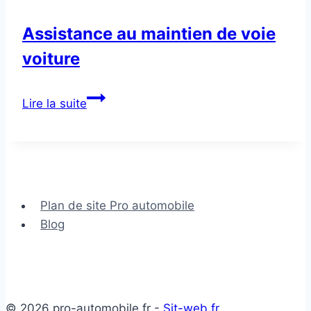
Assistance au maintien de voie
voiture
Assistance
Lire la suite
au
maintien
de
voie
voiture
Plan de site Pro automobile
Blog
© 2026 pro-automobile.fr -
Sit-web.fr