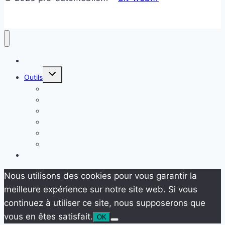
Accueil
Ouvrir/fermer
Outils
le
menu
Temps de Recharge Voiture Électrique
enfant
Estimer sa voiture
Comparateur de Coûts Énergétiques
TCO COST
SONCASE
Internet en Temps Réel
Blog
Nous utilisons des cookies pour vous garantir la
meilleure expérience sur notre site web. Si vous
continuez à utiliser ce site, nous supposerons que
vous en êtes satisfait.
OK