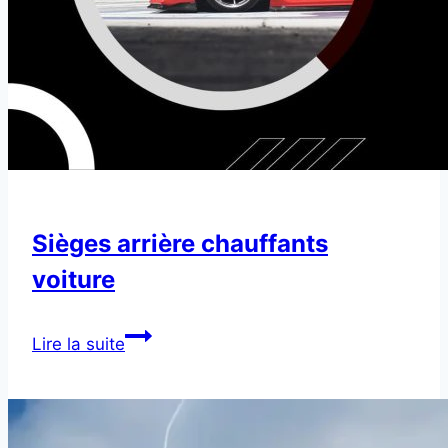
Sièges arrière chauffants
voiture
Sièges
Lire la suite
arrière
chauffants
voiture