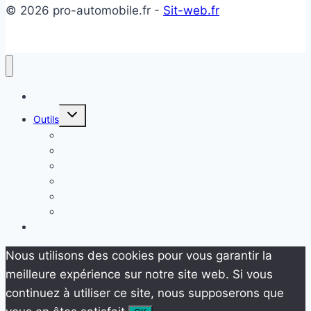
© 2026 pro-automobile.fr -
Sit-web.fr
Accueil
Ouvrir/fermer
Outils
le
menu
Temps de Recharge Voiture Électrique
enfant
Estimer sa voiture
Comparateur de Coûts Énergétiques
TCO COST
SONCASE
Internet en Temps Réel
Blog
Nous utilisons des cookies pour vous garantir la
meilleure expérience sur notre site web. Si vous
continuez à utiliser ce site, nous supposerons que