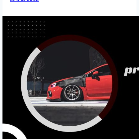
savoir
sur
les pneus
4
saisons