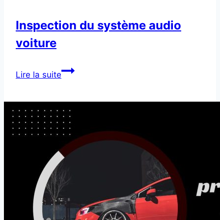
Inspection du système audio
voiture
Inspection
Lire la suite
du
système
audio
voiture