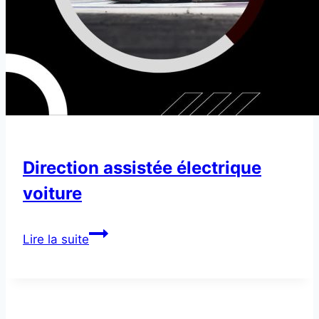
Direction assistée électrique
voiture
Direction
Lire la suite
assistée
électrique
voiture