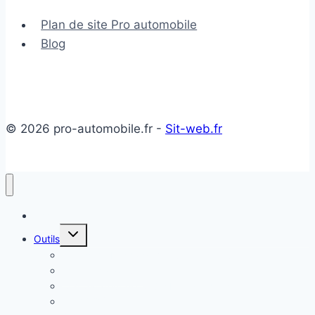
Plan de site Pro automobile
Blog
© 2026 pro-automobile.fr -
Sit-web.fr
Accueil
Ouvrir/fermer
Outils
le
menu
Temps de Recharge Voiture Électrique
enfant
Estimer sa voiture
Comparateur de Coûts Énergétiques
TCO COST