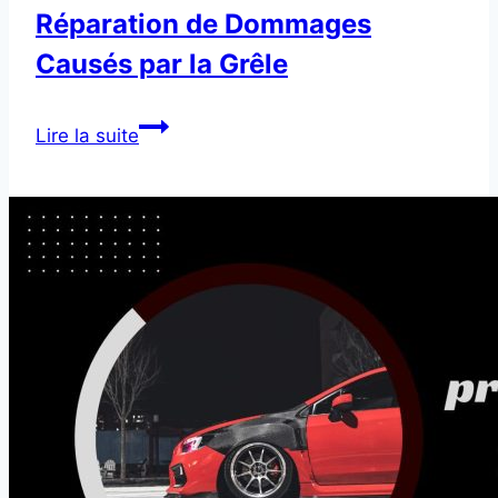
Réparation de Dommages
Causés par la Grêle
Réparation
Lire la suite
de
Dommages
Causés
par
la
Grêle