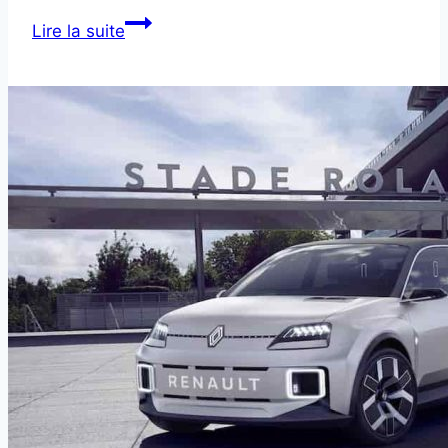
Batterie
Lire la suite
Voiture
et
Froid
:
Font-
ils
Bon
Ménage
?