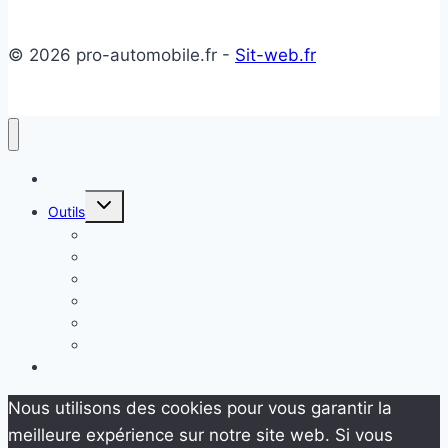
© 2026 pro-automobile.fr -
Sit-web.fr
Accueil
Ouvrir/fermer
Outils
le
menu
Temps de Recharge Voiture Électrique
enfant
Estimer sa voiture
Comparateur de Coûts Énergétiques
TCO COST
SONCASE
Internet en Temps Réel
Blog
Nous utilisons des cookies pour vous garantir la
meilleure expérience sur notre site web. Si vous