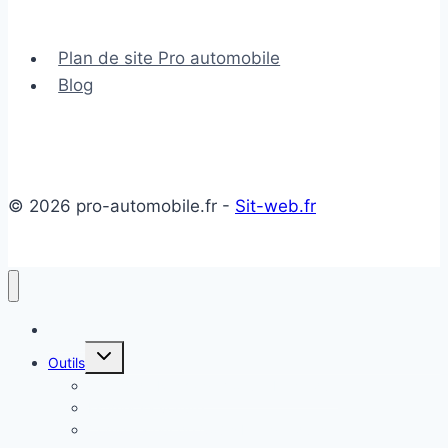
voiture
Plan de site Pro automobile
Blog
© 2026 pro-automobile.fr -
Sit-web.fr
Accueil
Ouvrir/fermer
Outils
le
menu
Temps de Recharge Voiture Électrique
enfant
Estimer sa voiture
Comparateur de Coûts Énergétiques