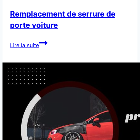
Remplacement de serrure de
porte voiture
Remplacement
Lire la suite
de
serrure
de
porte
voiture