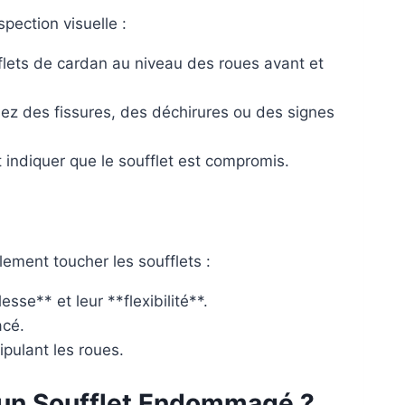
pection visuelle :
flets de cardan au niveau des roues avant et
chez des fissures, des déchirures ou des signes
t indiquer que le soufflet est compromis.
ement toucher les soufflets :
esse** et leur **flexibilité**.
acé.
pulant les roues.
ez un Soufflet Endommagé ?