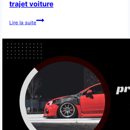
trajet voiture
Vérification
Lire la suite
générale
avant
long
trajet
voiture