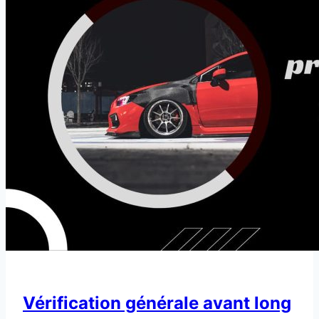
?
Vérification générale avant long