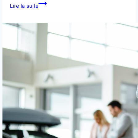
Direction
Lire la suite
assistée
électrique
voiture