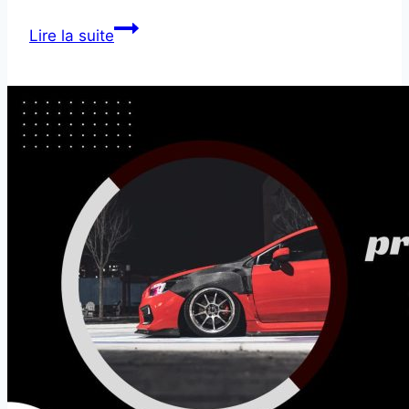
Traitement
Lire la suite
anti-
gravillonnage
voiture