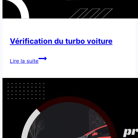
Vérification du turbo voiture
Vérification
Lire la suite
du
turbo
voiture