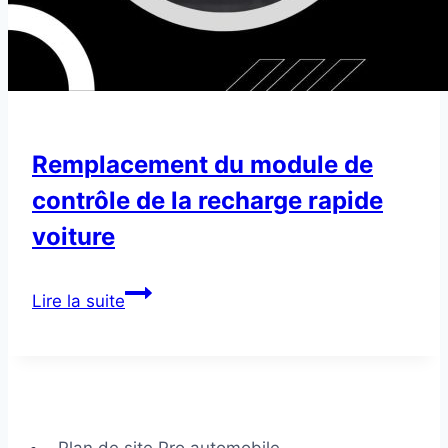
Remplacement du module de
contrôle de la recharge rapide
voiture
Remplacement
Lire la suite
du
module
de
contrôle
de