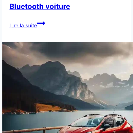
Bluetooth voiture
Changement
Lire la suite
du
module
Bluetooth
voiture