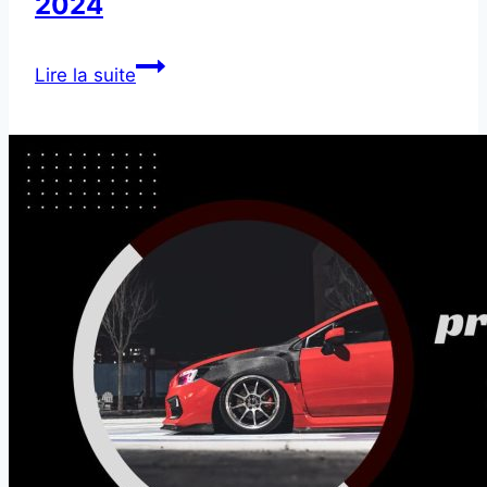
2024
Voiture
Lire la suite
–
Bonus
écologique
2024