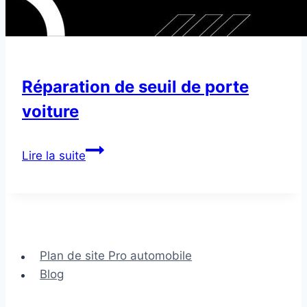
Réparation de seuil de porte
voiture
Réparation
Lire la suite
de
seuil
de
porte
voiture
Plan de site Pro automobile
Blog