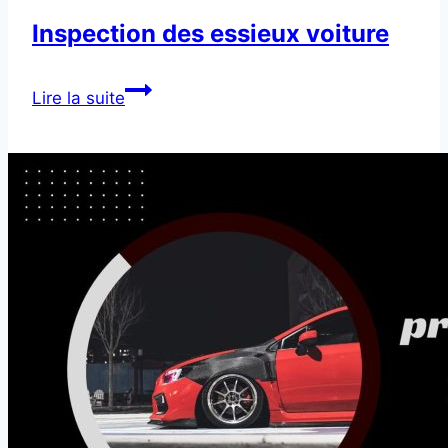
Inspection des essieux voiture
Inspection
Lire la suite
des
essieux
voiture