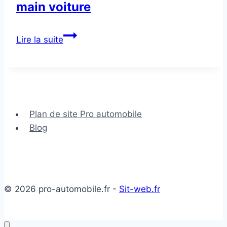
main voiture
Contrôle
Lire la suite
du
levier
de
frein
à
Plan de site Pro automobile
main
Blog
voiture
© 2026 pro-automobile.fr -
Sit-web.fr