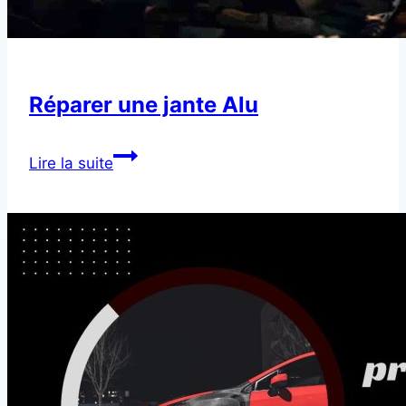
Réparer une jante Alu
Réparer
Lire la suite
une
jante
Alu