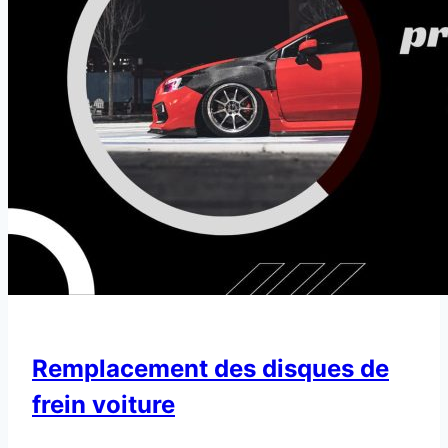
à
votre
véhicule
!
Remplacement des disques de
frein voiture