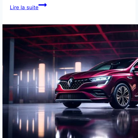
Comprendre
Lire la suite
le
Recours
Direct
en
Assurance
Auto