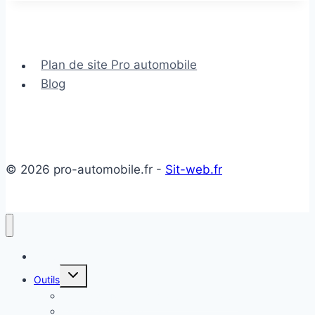
de
protection
latérale
Plan de site Pro automobile
voiture
Blog
© 2026 pro-automobile.fr -
Sit-web.fr
Accueil
Ouvrir/fermer
Outils
le
menu
Temps de Recharge Voiture Électrique
enfant
Estimer sa voiture