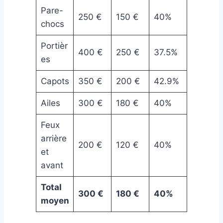
Pare-
250 €
150 €
40%
chocs
Portièr
400 €
250 €
37.5%
es
Capots
350 €
200 €
42.9%
Ailes
300 €
180 €
40%
Feux
arrière
200 €
120 €
40%
et
avant
Total
300 €
180 €
40%
moyen