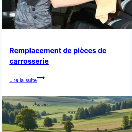
Remplacement de pièces de
carrosserie
Remplacement
Lire la suite
de
pièces
de
carrosserie