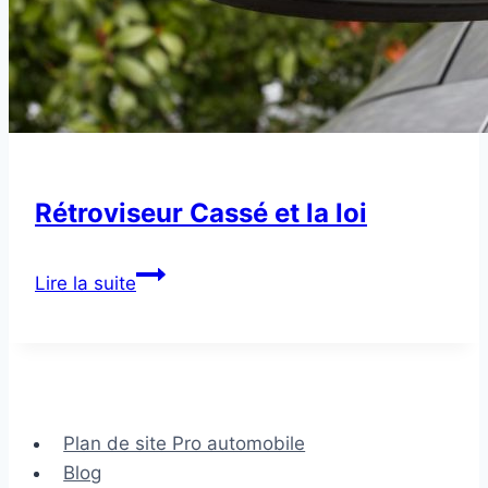
Rétroviseur Cassé et la loi
Rétroviseur
Lire la suite
Cassé
et
la
loi
Plan de site Pro automobile
Blog