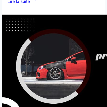
Lire la suite
du
système
d’échappement
voiture