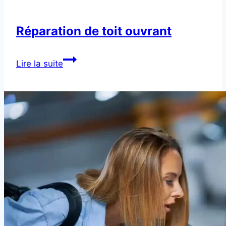
Réparation de toit ouvrant
Réparation
Lire la suite
de
toit
ouvrant