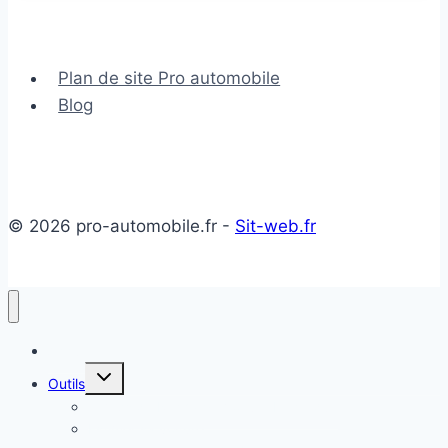
Plan de site Pro automobile
Blog
© 2026 pro-automobile.fr -
Sit-web.fr
Accueil
Ouvrir/fermer
Outils
le
menu
Temps de Recharge Voiture Électrique
enfant
Estimer sa voiture