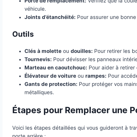
Porte de remplacement:
Vérifiez que la coul
véhicule.
Joints d’étanchéité:
Pour assurer une bonne i
Outils
Clés à molette
ou
douilles:
Pour retirer les b
Tournevis:
Pour dévisser les panneaux intérie
Marteau en caoutchouc:
Pour aider à retirer
Élévateur de voiture
ou
rampes:
Pour accéder
Gants de protection:
Pour protéger vos mains
métalliques.
Étapes pour Remplacer une Po
Voici les étapes détaillées qui vous guideront à t
porte arrière :