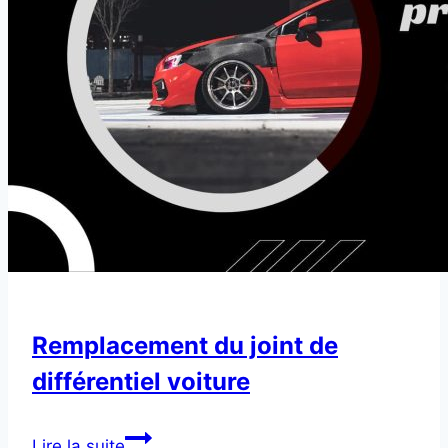
Remplacement du joint de
différentiel voiture
Remplacement
Lire la suite