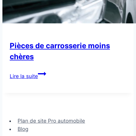
Pièces de carrosserie moins
chères
Pièces
Lire la suite
de
carrosserie
moins
chères
Plan de site Pro automobile
Blog