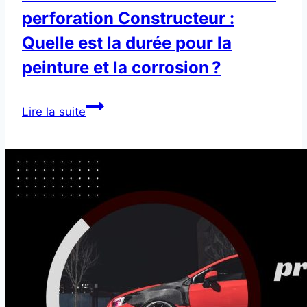
perforation Constructeur :
Quelle est la durée pour la
peinture et la corrosion ?
Garantie
Lire la suite
Anti-
Corrosion
ou
anti
perforation
Constructeur
:
Quelle
est
la