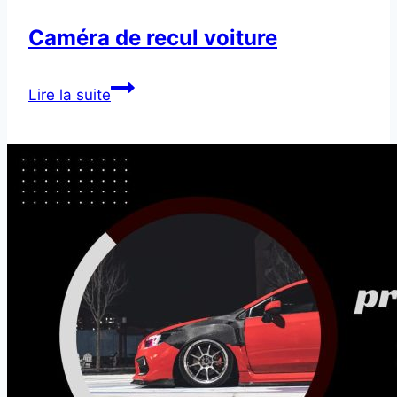
Caméra de recul voiture
Caméra
Lire la suite
de
recul
voiture