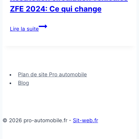
ZFE 2024: Ce qui change
Restriction
Lire la suite
circulation
véhicules
ZFE
2024:
Ce
Plan de site Pro automobile
qui
Blog
change
© 2026 pro-automobile.fr -
Sit-web.fr