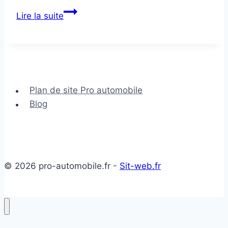
Remplacement
Lire la suite
du
capteur
de
niveau
de
Plan de site Pro automobile
liquide
Blog
de
refroidissement
voiture
© 2026 pro-automobile.fr -
Sit-web.fr