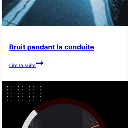
Bruit pendant la conduite
Bruit
Lire la suite
pendant
la
conduite