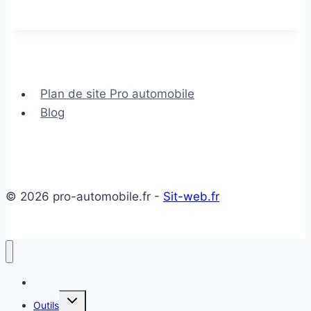
des
piétons
et
cyclistes
voiture
Plan de site Pro automobile
Blog
© 2026 pro-automobile.fr -
Sit-web.fr
Accueil
Ouvrir/fermer
Outils
le