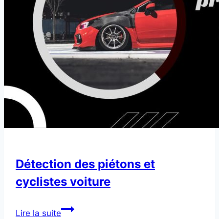
carburant
(pour
hybrides)
voiture
Détection des piétons et
cyclistes voiture
Détection
Lire la suite