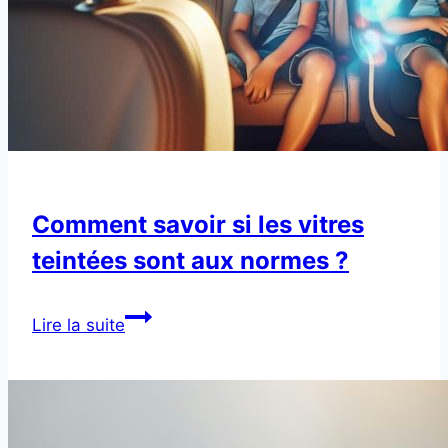
Comment savoir si les vitres
teintées sont aux normes ?
Comment
Lire la suite
savoir
si
les
vitres