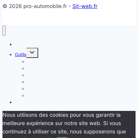
© 2026 pro-automobile.fr -
Sit-web.fr
Accueil
Ouvrir/fermer
Outils
le
menu
Temps de Recharge Voiture Électrique
enfant
Estimer sa voiture
Comparateur de Coûts Énergétiques
TCO COST
SONCASE
Internet en Temps Réel
Blog
Nous utilisons des cookies pour vous garantir la
meilleure expérience sur notre site web. Si vous
continuez à utiliser ce site, nous supposerons que