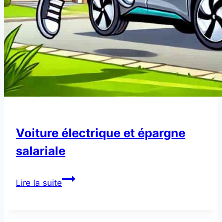
Voiture électrique et épargne
salariale
Voiture
Lire la suite
électrique
et
épargne