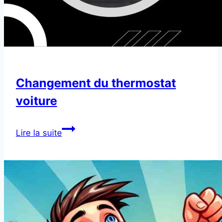
Changement du thermostat
voiture
Changement
Lire la suite
du
thermostat
voiture