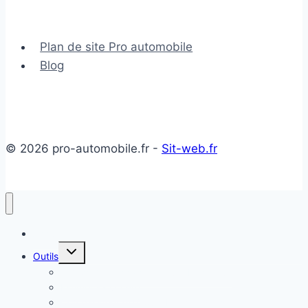
salariale
Plan de site Pro automobile
Blog
© 2026 pro-automobile.fr -
Sit-web.fr
Accueil
Ouvrir/fermer
Outils
le
menu
Temps de Recharge Voiture Électrique
enfant
Estimer sa voiture
Comparateur de Coûts Énergétiques