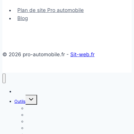
suspension
Plan de site Pro automobile
voiture
Blog
© 2026 pro-automobile.fr -
Sit-web.fr
Accueil
Ouvrir/fermer
Outils
le
menu
Temps de Recharge Voiture Électrique
enfant
Estimer sa voiture
Comparateur de Coûts Énergétiques
TCO COST