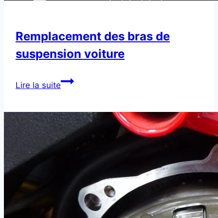
Remplacement des bras de
suspension voiture
Remplacement
Lire la suite
des
bras
de
suspension
voiture