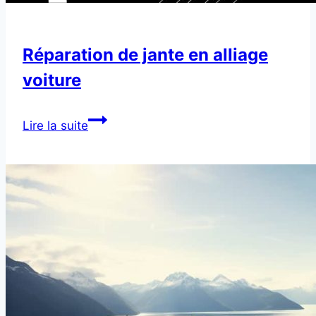
Réparation de jante en alliage
voiture
Réparation
Lire la suite
de
jante
en
alliage
voiture