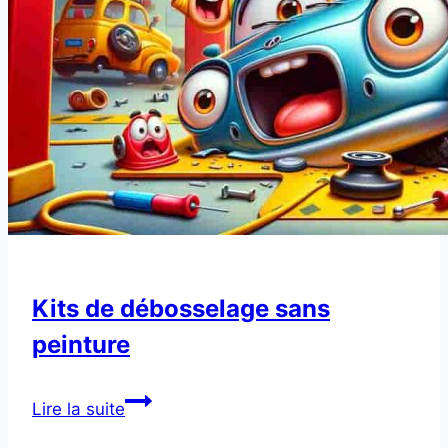
roues
voiture
Kits de débosselage sans
peinture
Kits
Lire la suite
de