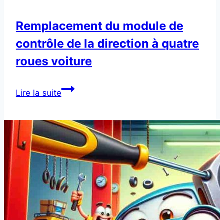
Remplacement du module de
contrôle de la direction à quatre
roues voiture
Remplacement
Lire la suite
du
module
de
contrôle
de
la
direction
à
quatre