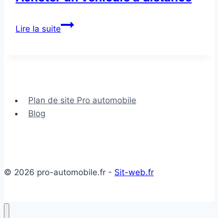
Acheter
Lire la suite
un
véhicule
à
distance
Plan de site Pro automobile
Blog
© 2026 pro-automobile.fr -
Sit-web.fr