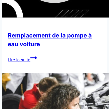
Remplacement de la pompe à
eau voiture
Remplacement
Lire la suite
de
la
pompe
à
eau
voiture