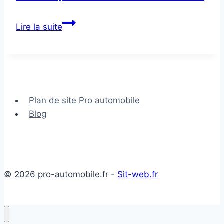
🇫🇷
Lire la suite
Dépendance
à
votre
voiture
Plan de site Pro automobile
Blog
© 2026 pro-automobile.fr -
Sit-web.fr