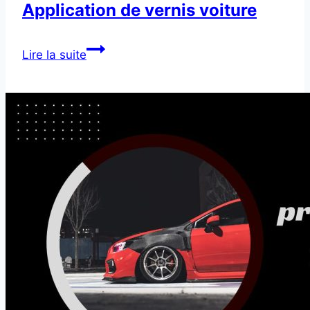
Application de vernis voiture
Application
Lire la suite
de
vernis
voiture