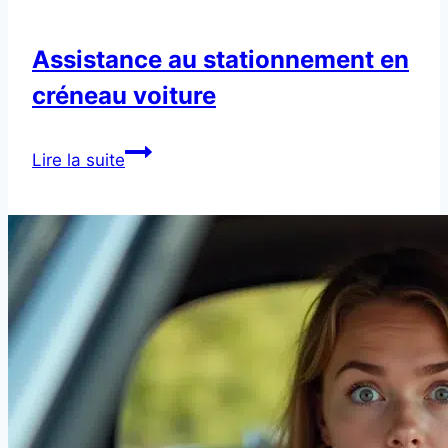
Assistance au stationnement en
créneau voiture
Assistance
Lire la suite
au
stationnement
en
créneau
voiture