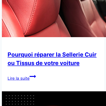
Pourquoi réparer la Sellerie Cuir
ou Tissus de votre voiture
Pourquoi
Lire la suite
réparer
la Sellerie
Cuir
ou