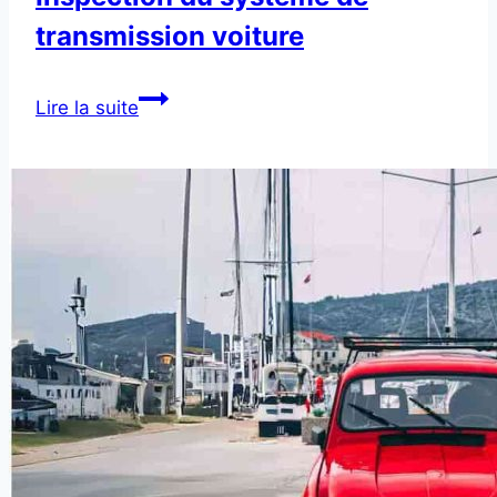
transmission voiture
Inspection
Lire la suite
du
système
de
transmission
voiture