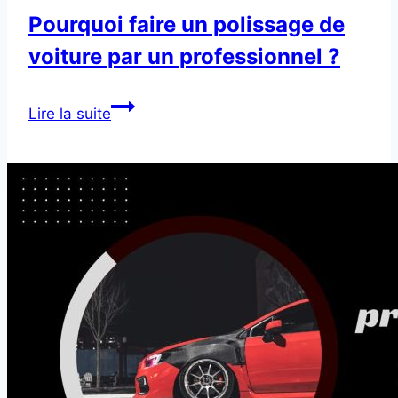
Pourquoi faire un polissage de
voiture par un professionnel ?
Pourquoi
Lire la suite
faire
un
polissage
de
voiture
par
un
professionnel
?