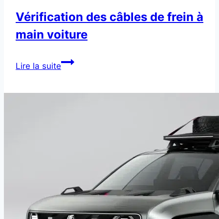
Vérification des câbles de frein à
main voiture
Vérification
Lire la suite
des
câbles
de
frein
à
main
voiture