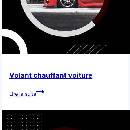
Volant chauffant voiture
Volant
Lire la suite
chauffant
voiture