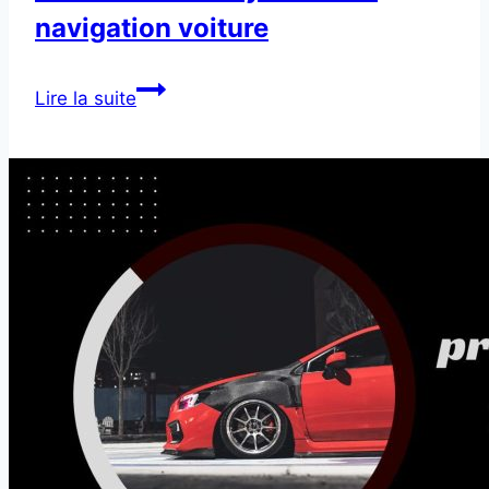
navigation voiture
Vérification
Lire la suite
du
système
de
navigation
voiture