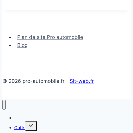
l’embrayage
voiture
Plan de site Pro automobile
Blog
© 2026 pro-automobile.fr -
Sit-web.fr
Accueil
Ouvrir/fermer
Outils
le
menu