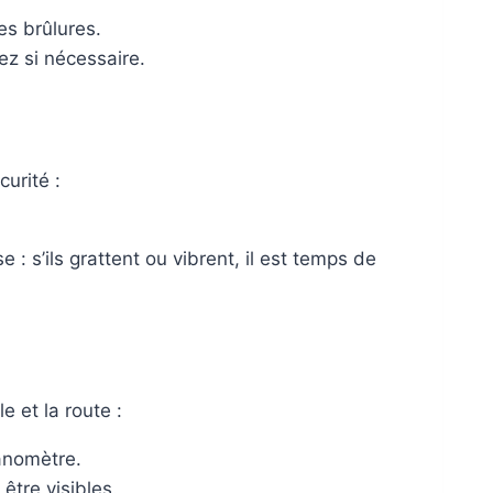
es brûlures.
ez si nécessaire.
urité :
 : s’ils grattent ou vibrent, il est temps de
e et la route :
anomètre.
être visibles.